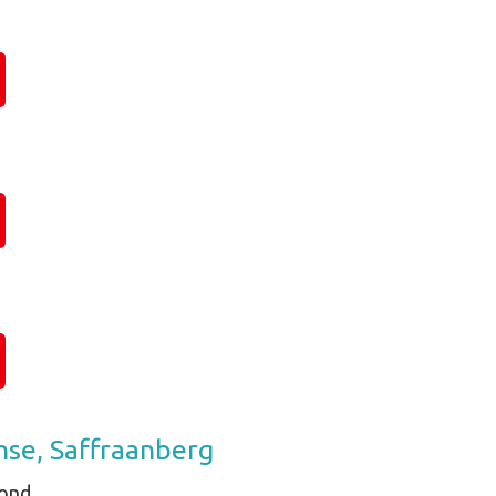
nse, Saffraanberg
rond