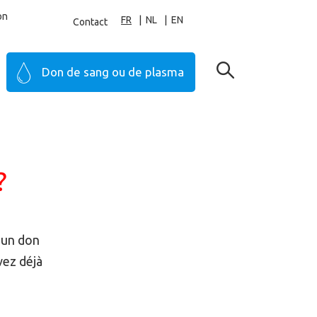
on
FR
NL
EN
Contact
Don de sang ou de plasma
?
 un don
vez déjà